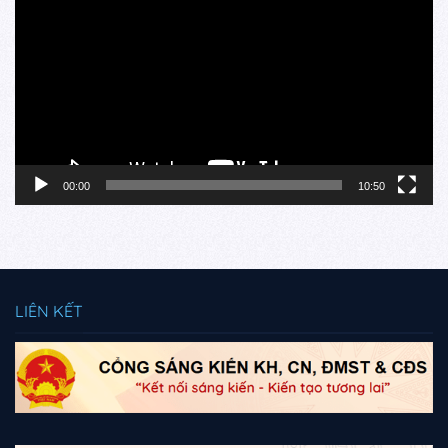
chơi
Video
00:00
10:50
LIÊN KẾT