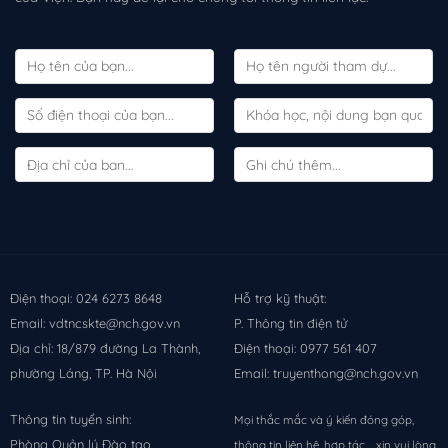
Điện thoại: 024 6273 8648
Hỗ trợ kỹ thuật:
Email: vdtncskte@nch.gov.vn
P. Thông tin điện tử
Địa chỉ: 18/879 đường La Thành,
Điện thoại: 0977 561 407
phường Láng, TP. Hà Nội
Email: truyenthong@nch.gov.vn
Thông tin tuyển sinh:
Mọi thắc mắc và ý kiến đóng góp,
Phòng Quản lý Đào tạo
thông tin liên hệ, hợp tác,... xin vui lòng