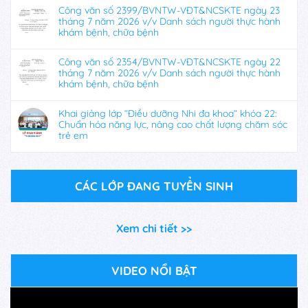
Công văn số 2399/BVNTW-VĐT&NCSKTE ngày 23
tháng 7 năm 2026 v/v Danh sách người thực hành
khám bệnh, chữa bệnh
Công văn số 2354/BVNTW-VĐT&NCSKTE ngày 22
tháng 7 năm 2026 v/v Danh sách người thực hành
khám bệnh, chữa bệnh
Khai giảng lớp “Điều dưỡng Nhi đa khoa” khóa 22:
Chuẩn hóa năng lực, nâng cao chất lượng chăm sóc
trẻ em
CÁC LỚP ĐANG TUYỂN SINH
Xem chi tiết >>
VIDEO NỔI BẬT
Trình