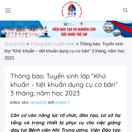
Skip
to
content
Trang chủ
Thông báo tuyển sinh
»
»
Thông báo: Tuyển sinh
lớp “Khử khuẩn – tiệt khuẩn dụng cụ cơ bản” 3 tháng, năm học
2023
Thông báo: Tuyển sinh lớp “Khử
khuẩn – tiệt khuẩn dụng cụ cơ bản”
3 tháng, năm học 2023
ĐĂNG VÀO
26/10/2023
BỞI
ADMIN 2
Căn cứ vào năng lực tổ chức, đào tạo, cơ sở hạ
tầng và trang thiết bị phục vụ cho việc giảng
dạy tại Bệnh viện Nhi Trung ương, Viện Đào tạo