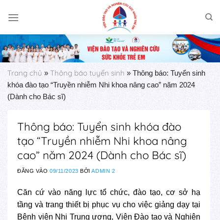
Skip
to
content
Trang chủ
Thông báo tuyển sinh
»
»
Thông báo: Tuyển sinh
khóa đào tạo “Truyền nhiễm Nhi khoa nâng cao” năm 2024
(Dành cho Bác sĩ)
Thông báo: Tuyển sinh khóa đào
tạo “Truyền nhiễm Nhi khoa nâng
cao” năm 2024 (Dành cho Bác sĩ)
ĐĂNG VÀO
09/11/2023
BỞI
ADMIN 2
Căn cứ vào năng lực tổ chức, đào tạo, cơ sở hạ
tầng và trang thiết bị phục vụ cho việc giảng dạy tại
Bệnh viện Nhi Trung ương, Viện Đào tạo và Nghiên