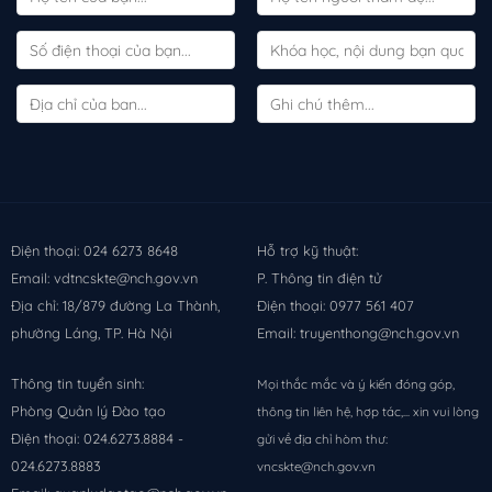
Điện thoại: 024 6273 8648
Hỗ trợ kỹ thuật:
Email: vdtncskte@nch.gov.vn
P. Thông tin điện tử
Địa chỉ: 18/879 đường La Thành,
Điện thoại: 0977 561 407
phường Láng, TP. Hà Nội
Email: truyenthong@nch.gov.vn
Thông tin tuyển sinh:
Mọi thắc mắc và ý kiến đóng góp,
Phòng Quản lý Đào tạo
thông tin liên hệ, hợp tác,... xin vui lòng
Điện thoại: 024.6273.8884 -
gửi về địa chỉ hòm thư:
024.6273.8883
vncskte@nch.gov.vn