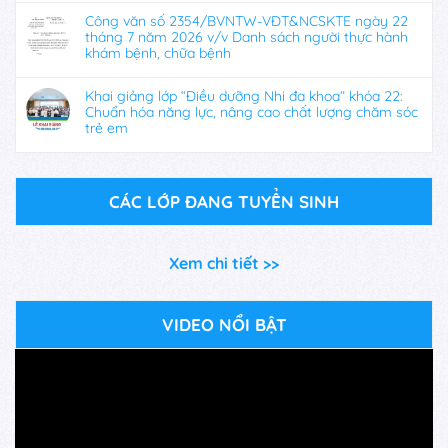
Công văn số 2354/BVNTW-VĐT&NCSKTE ngày 22
tháng 7 năm 2026 v/v Danh sách người thực hành
khám bệnh, chữa bệnh
Khai giảng lớp “Điều dưỡng Nhi đa khoa” khóa 22:
Chuẩn hóa năng lực, nâng cao chất lượng chăm sóc
trẻ em
CÁC LỚP ĐANG TUYỂN SINH
Xem chi tiết >>
VIDEO NỔI BẬT
Trình
chơi
Video