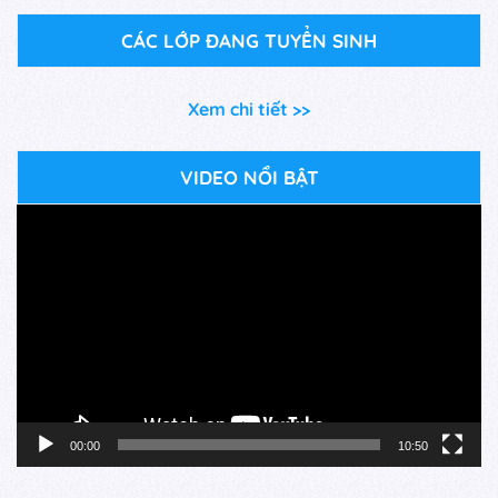
CÁC LỚP ĐANG TUYỂN SINH
Xem chi tiết >>
VIDEO NỔI BẬT
Trình
chơi
Video
00:00
10:50