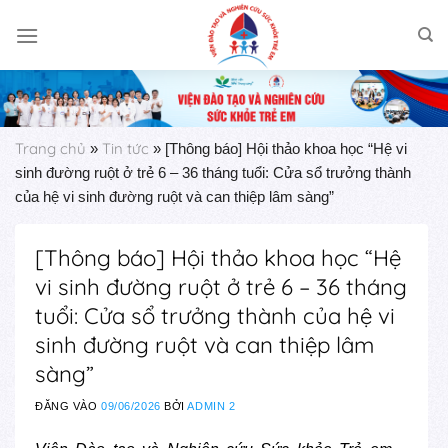
Skip
to
content
Trang chủ
Tin tức
»
»
[Thông báo] Hội thảo khoa học “Hệ vi
sinh đường ruột ở trẻ 6 – 36 tháng tuổi: Cửa sổ trưởng thành
của hệ vi sinh đường ruột và can thiệp lâm sàng”
[Thông báo] Hội thảo khoa học “Hệ
vi sinh đường ruột ở trẻ 6 – 36 tháng
tuổi: Cửa sổ trưởng thành của hệ vi
sinh đường ruột và can thiệp lâm
sàng”
ĐĂNG VÀO
09/06/2026
BỞI
ADMIN 2