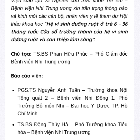
Viện Đào tạo và Nghiên cứu Sức khỏe Trẻ em –
Bệnh viện Nhi Trung ương xin trân trọng thông báo
và kính mời các cán bộ, nhân viên y tế tham dự Hội
Hệ vi sinh đường ruột ở trẻ 6 – 36
thảo khoa học “
tháng tuổi: Cửa sổ trưởng thành của hệ vi sinh
đường ruột và can thiệp lâm sàng”
.
Chủ tọa:
TS.BS Phan Hữu Phúc – Phó Giám đốc
Bệnh viện Nhi Trung ương
Báo cáo viên:
PGS.TS Nguyễn Anh Tuấn – Trưởng khoa Nội
Tổng quát 2 – Bệnh viện Nhi Đồng 1, Phó
Trưởng Bộ môn Nhi – Đại học Y Dược TP. Hồ
Chí Minh
TS.BS Đặng Thúy Hà – Phó Trưởng khoa Tiêu
hóa – Bệnh viện Nhi Trung ương