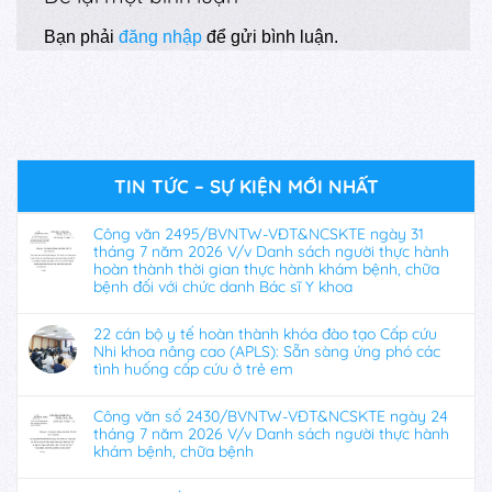
Bạn phải
đăng nhập
để gửi bình luận.
TIN TỨC – SỰ KIỆN MỚI NHẤT
Công văn 2495/BVNTW-VĐT&NCSKTE ngày 31
tháng 7 năm 2026 V/v Danh sách người thực hành
hoàn thành thời gian thực hành khám bệnh, chữa
bệnh đối với chức danh Bác sĩ Y khoa
22 cán bộ y tế hoàn thành khóa đào tạo Cấp cứu
Nhi khoa nâng cao (APLS): Sẵn sàng ứng phó các
tình huống cấp cứu ở trẻ em
Công văn số 2430/BVNTW-VĐT&NCSKTE ngày 24
tháng 7 năm 2026 V/v Danh sách người thực hành
khám bệnh, chữa bệnh