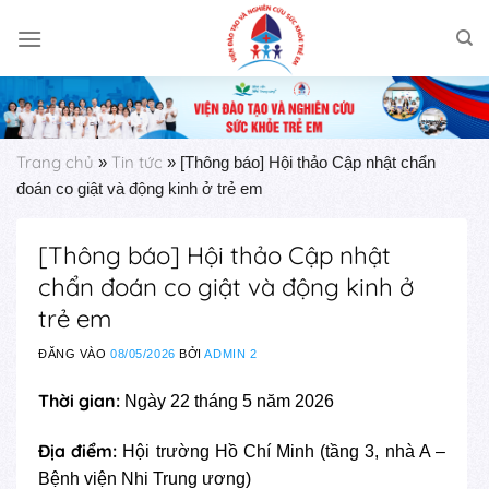
Skip
to
content
Trang chủ
Tin tức
»
»
[Thông báo] Hội thảo Cập nhật chẩn
đoán co giật và động kinh ở trẻ em
[Thông báo] Hội thảo Cập nhật
chẩn đoán co giật và động kinh ở
trẻ em
ĐĂNG VÀO
08/05/2026
BỞI
ADMIN 2
Thời gian:
Ngày 22 tháng 5 năm 2026
Địa điểm:
Hội trường Hồ Chí Minh (tầng 3, nhà A –
Bệnh viện Nhi Trung ương)