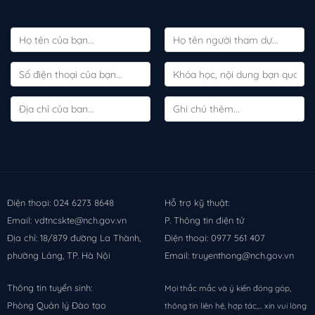
Điện thoại: 024 6273 8648
Hỗ trợ kỹ thuật:
Email: vdtncskte@nch.gov.vn
P. Thông tin điện tử
Địa chỉ: 18/879 đường La Thành,
Điện thoại: 0977 561 407
phường Láng, TP. Hà Nội
Email: truyenthong@nch.gov.vn
Thông tin tuyển sinh:
Mọi thắc mắc và ý kiến đóng góp,
Phòng Quản lý Đào tạo
thông tin liên hệ, hợp tác,... xin vui lòng