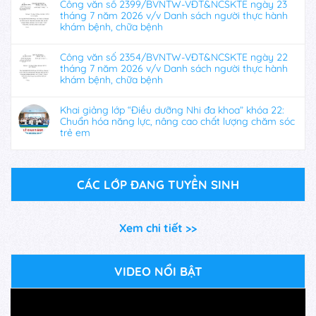
Công văn số 2399/BVNTW-VĐT&NCSKTE ngày 23
tháng 7 năm 2026 v/v Danh sách người thực hành
khám bệnh, chữa bệnh
Công văn số 2354/BVNTW-VĐT&NCSKTE ngày 22
tháng 7 năm 2026 v/v Danh sách người thực hành
khám bệnh, chữa bệnh
Khai giảng lớp “Điều dưỡng Nhi đa khoa” khóa 22:
Chuẩn hóa năng lực, nâng cao chất lượng chăm sóc
trẻ em
CÁC LỚP ĐANG TUYỂN SINH
Xem chi tiết >>
VIDEO NỔI BẬT
Trình
chơi