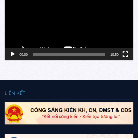
Video
00:00
10:50
LIÊN KẾT