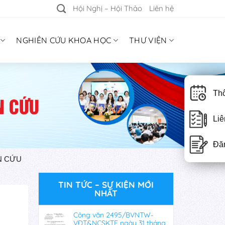
Hội Nghị – Hội Thảo
Liên hệ
NGHIÊN CỨU KHOA HỌC
THƯ VIỆN
Thô
Liê
Đă
N CỨU
TIN TỨC – SỰ KIỆN MỚI
NHẤT
C
Công văn 2495/BVNTW-
VĐT&NCSKTE ngày 31 tháng