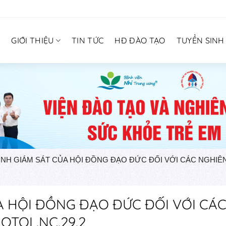
Ủ
GIỚI THIỆU
TIN TỨC
HĐ ĐÀO TẠO
TUYỂN SINH
ÌNH GIÁM SÁT CỦA HỘI ĐỒNG ĐẠO ĐỨC ĐỐI VỚI CÁC NGHIÊ
A HỘI ĐỒNG ĐẠO ĐỨC ĐỐI VỚI CÁ
QTQL.NC.29.2