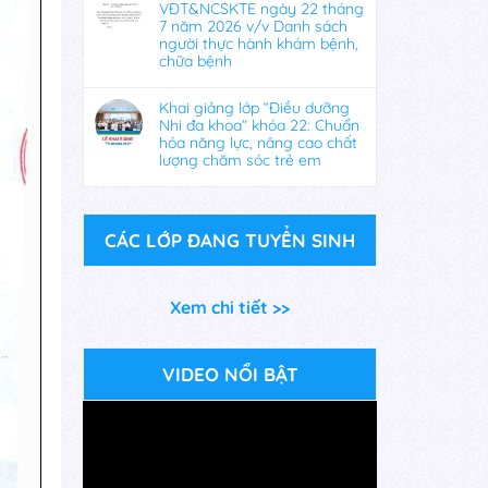
VĐT&NCSKTE ngày 22 tháng
7 năm 2026 v/v Danh sách
người thực hành khám bệnh,
chữa bệnh
Khai giảng lớp “Điều dưỡng
Nhi đa khoa” khóa 22: Chuẩn
hóa năng lực, nâng cao chất
lượng chăm sóc trẻ em
CÁC LỚP ĐANG TUYỂN SINH
Xem chi tiết >>
VIDEO NỔI BẬT
Trình
chơi
Video