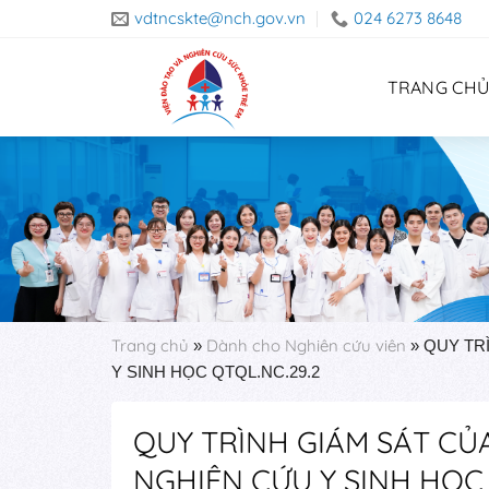
Skip
vdtncskte@nch.gov.vn
024 6273 8648
to
content
TRANG CH
Trang chủ
Dành cho Nghiên cứu viên
»
»
QUY TR
Y SINH HỌC QTQL.NC.29.2
QUY TRÌNH GIÁM SÁT CỦ
NGHIÊN CỨU Y SINH HỌC 