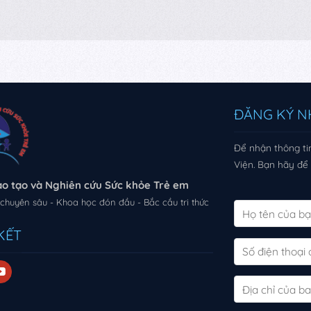
ĐĂNG KÝ N
Để nhận thông tin
Viện. Bạn hãy để l
ào tạo và Nghiên cứu Sức khỏe Trẻ em
chuyên sâu - Khoa học đón đầu - Bắc cầu tri thức
KẾT