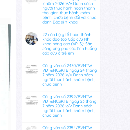
7 năm 2026 V/v Danh sách
người thực hành hoàn thành
thời gian thực hành khám
bệnh, chữa bệnh đối với chức
danh Bác sĩ Y khoa
22 cán bộ y tế hoàn thành
khóa đào tạo Cấp cứu Nhi
khoa nâng cao (APLS): Sẵn
sàng ứng phó các tình huống
cấp cứu ở trẻ em
Công văn số 2430/BVNTW-
VĐT&NCSKTE ngày 24 tháng
7 năm 2026 V/v Danh sách
người thực hành khám bệnh,
chữa bệnh
Công văn số 2399/BVNTW-
VĐT&NCSKTE ngày 23 tháng
7 năm 2026 v/v Danh sách
người thực hành khám bệnh,
chữa bệnh
Công văn số 2354/BVNTW-