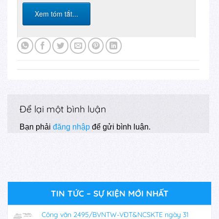
Xem tóm tắt...
Để lại một bình luận
Bạn phải
đăng nhập
để gửi bình luận.
TIN TỨC – SỰ KIỆN MỚI NHẤT
Công văn 2495/BVNTW-VĐT&NCSKTE ngày 31