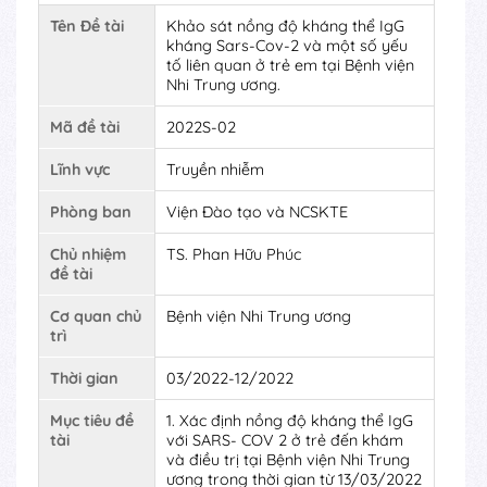
Tên Đề tài
Khảo sát nồng độ kháng thể IgG
kháng Sars-Cov-2 và một số yếu
tố liên quan ở trẻ em tại Bệnh viện
Nhi Trung ương.
Mã đề tài
2022S-02
Lĩnh vực
Truyền nhiễm
Phòng ban
Viện Đào tạo và NCSKTE
Chủ nhiệm
TS. Phan Hữu Phúc
đề tài
Cơ quan chủ
Bệnh viện Nhi Trung ương
trì
Thời gian
03/2022-12/2022
Mục tiêu đề
1. Xác định nồng độ kháng thể IgG
tài
với SARS- COV 2 ở trẻ đến khám
và điều trị tại Bệnh viện Nhi Trung
ương trong thời gian từ 13/03/2022