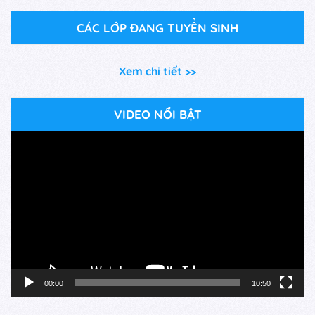
CÁC LỚP ĐANG TUYỂN SINH
Xem chi tiết >>
VIDEO NỔI BẬT
Trình
chơi
Video
00:00
10:50