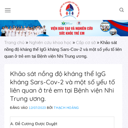
Skip
to
content
Trang chủ
Nghiên cứu khoa học
Cấp cơ sở
»
»
»
Khảo sát
nồng độ kháng thể IgG kháng Sars-Cov-2 và một số yếu tố liên
quan ở trẻ em tại Bệnh viện Nhi Trung ương.
Khảo sát nồng độ kháng thể IgG
kháng Sars-Cov-2 và một số yếu tố
liên quan ở trẻ em tại Bệnh viện Nhi
Trung ương.
ĐĂNG VÀO
12/07/2023
BỞI
THẠCH HOÀNG
A. Đề Cương Được Duyệt