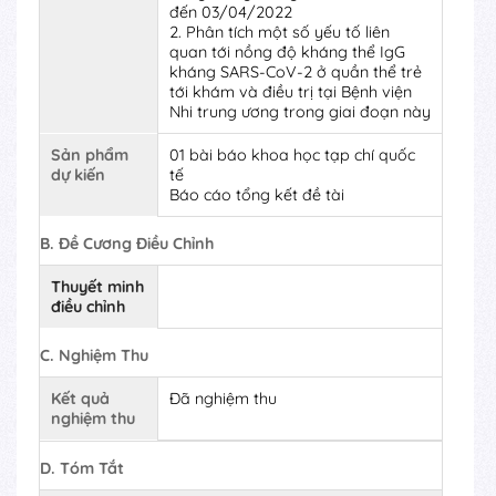
đến 03/04/2022
2. Phân tích một số yếu tố liên
quan tới nồng độ kháng thể IgG
kháng SARS-CoV-2 ở quần thể trẻ
tới khám và điều trị tại Bệnh viện
Nhi trung ương trong giai đoạn này
Sản phẩm
01 bài báo khoa học tạp chí quốc
dự kiến
tế
Báo cáo tổng kết đề tài
B. Đề Cương Điều Chỉnh
Thuyết minh
điều
chỉnh
C. Nghiệm Thu
Kết quả
Đã nghiệm thu
nghiệm thu
D. Tóm Tắt