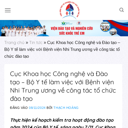
Skip
to
content
Trang chủ
Tin tức
»
»
Cục Khoa học Công nghệ và Đào tạo –
Bộ Y tế làm việc với Bệnh viện Nhi Trung ương về công tác tổ
chức đào tạo
Cục Khoa học Công nghệ và Đào
tạo – Bộ Y tế làm việc với Bệnh viện
Nhi Trung ương về công tác tổ chức
đào tạo
ĐĂNG VÀO
08/11/2024
BỞI
THẠCH HOÀNG
Thực hiện kế hoạch kiểm tra hoạt động đào tạo
năm 2024 của Bộ Y tế, sáng ngày 7/11, Cục Khoa