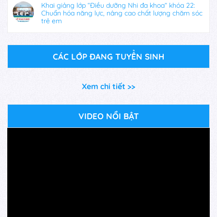
Khai giảng lớp “Điều dưỡng Nhi đa khoa” khóa 22:
Chuẩn hóa năng lực, nâng cao chất lượng chăm sóc
trẻ em
CÁC LỚP ĐANG TUYỂN SINH
Xem chi tiết >>
VIDEO NỔI BẬT
Trình
chơi
Video