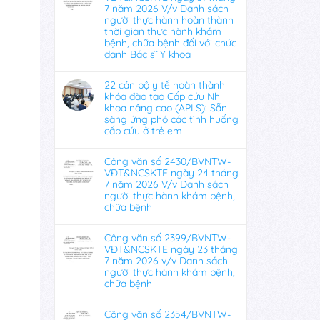
7 năm 2026 V/v Danh sách
người thực hành hoàn thành
thời gian thực hành khám
bệnh, chữa bệnh đối với chức
danh Bác sĩ Y khoa
22 cán bộ y tế hoàn thành
khóa đào tạo Cấp cứu Nhi
khoa nâng cao (APLS): Sẵn
sàng ứng phó các tình huống
cấp cứu ở trẻ em
Công văn số 2430/BVNTW-
VĐT&NCSKTE ngày 24 tháng
7 năm 2026 V/v Danh sách
người thực hành khám bệnh,
chữa bệnh
Công văn số 2399/BVNTW-
VĐT&NCSKTE ngày 23 tháng
7 năm 2026 v/v Danh sách
người thực hành khám bệnh,
chữa bệnh
Công văn số 2354/BVNTW-