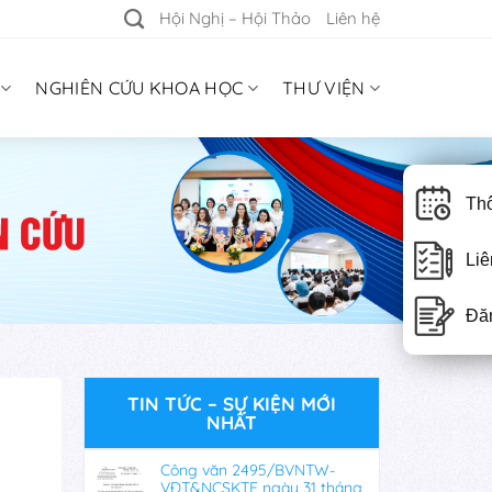
Hội Nghị – Hội Thảo
Liên hệ
NGHIÊN CỨU KHOA HỌC
THƯ VIỆN
Thô
Liê
Đă
TIN TỨC – SỰ KIỆN MỚI
NHẤT
Công văn 2495/BVNTW-
VĐT&NCSKTE ngày 31 tháng