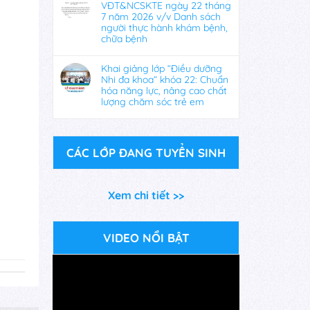
VĐT&NCSKTE ngày 22 tháng
7 năm 2026 v/v Danh sách
người thực hành khám bệnh,
chữa bệnh
Khai giảng lớp “Điều dưỡng
Nhi đa khoa” khóa 22: Chuẩn
hóa năng lực, nâng cao chất
lượng chăm sóc trẻ em
CÁC LỚP ĐANG TUYỂN SINH
Xem chi tiết >>
VIDEO NỔI BẬT
Trình
chơi
Video