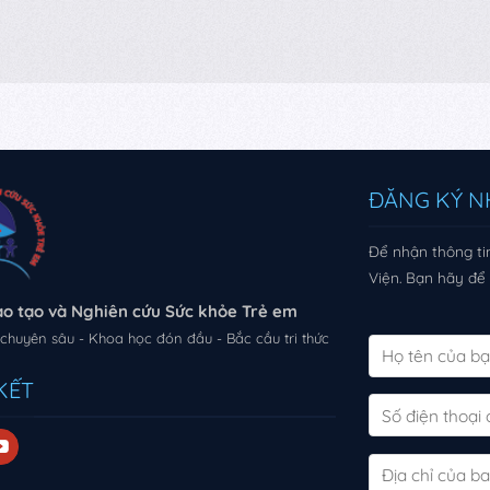
ĐĂNG KÝ N
Để nhận thông tin
Viện. Bạn hãy để l
ào tạo và Nghiên cứu Sức khỏe Trẻ em
chuyên sâu - Khoa học đón đầu - Bắc cầu tri thức
KẾT