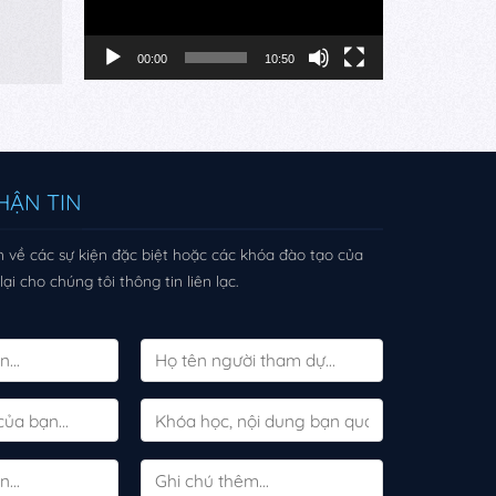
00:00
10:50
HẬN TIN
 về các sự kiện đặc biệt hoặc các khóa đào tạo của
ại cho chúng tôi thông tin liên lạc.