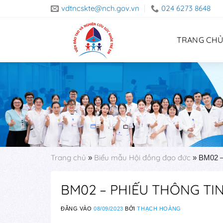
Skip
vdtncskte@nch.gov.vn
024 6273 8648
to
content
TRANG CH
Trang chủ
Biểu mẫu Hội đồng đạo đức
»
»
BM02 
BM02 – PHIẾU THÔNG TI
ĐĂNG VÀO
08/09/2023
BỞI
THẠCH HOÀNG