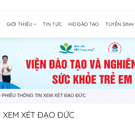
Ủ
GIỚI THIỆU
TIN TỨC
HĐ ĐÀO TẠO
TUYỂN SINH
– PHIẾU THÔNG TIN XEM XÉT ĐẠO ĐỨC
N XEM XÉT ĐẠO ĐỨC