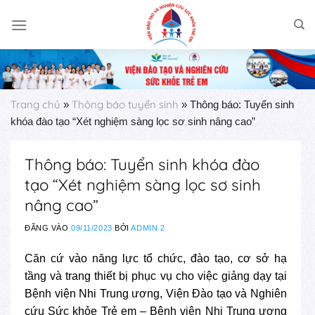
Skip
to
content
Trang chủ
Thông báo tuyển sinh
»
»
Thông báo: Tuyển sinh
khóa đào tạo “Xét nghiệm sàng lọc sơ sinh nâng cao”
Thông báo: Tuyển sinh khóa đào
tạo “Xét nghiệm sàng lọc sơ sinh
nâng cao”
ĐĂNG VÀO
09/11/2023
BỞI
ADMIN 2
Căn cứ vào năng lực tổ chức, đào tạo, cơ sở hạ
tầng và trang thiết bị phục vụ cho việc giảng dạy tại
Bệnh viện Nhi Trung ương, Viện Đào tạo và Nghiên
cứu Sức khỏe Trẻ em – Bệnh viện Nhi Trung ương