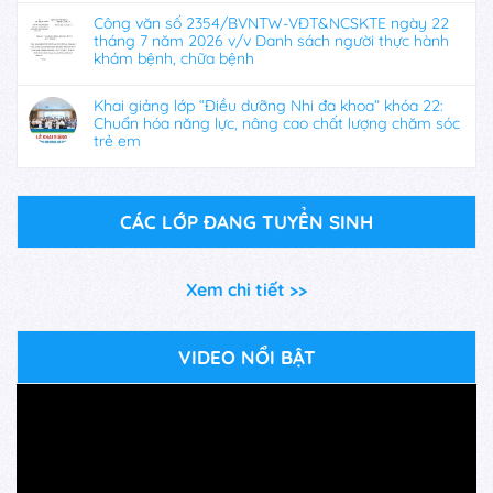
Công văn số 2354/BVNTW-VĐT&NCSKTE ngày 22
tháng 7 năm 2026 v/v Danh sách người thực hành
khám bệnh, chữa bệnh
Khai giảng lớp “Điều dưỡng Nhi đa khoa” khóa 22:
Chuẩn hóa năng lực, nâng cao chất lượng chăm sóc
trẻ em
CÁC LỚP ĐANG TUYỂN SINH
Xem chi tiết >>
VIDEO NỔI BẬT
Trình
chơi
Video