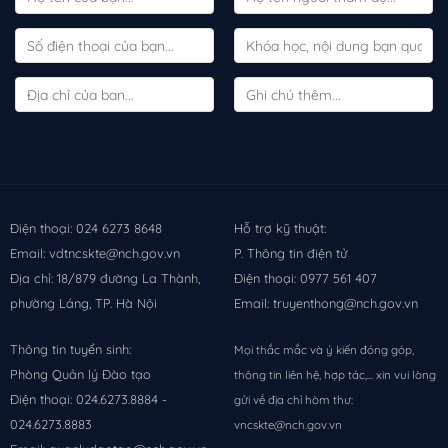
Điện thoại: 024 6273 8648
Hỗ trợ kỹ thuật:
Email: vdtncskte@nch.gov.vn
P. Thông tin điện tử
Địa chỉ: 18/879 đường La Thành,
Điện thoại: 0977 561 407
phường Láng, TP. Hà Nội
Email: truyenthong@nch.gov.vn
Thông tin tuyển sinh:
Mọi thắc mắc và ý kiến đóng góp,
Phòng Quản lý Đào tạo
thông tin liên hệ, hợp tác,... xin vui lòng
Điện thoại: 024.6273.8884 -
gửi về địa chỉ hòm thư:
024.6273.8883
vncskte@nch.gov.vn