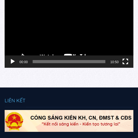
chơi
Video
00:00
10:50
LIÊN KẾT