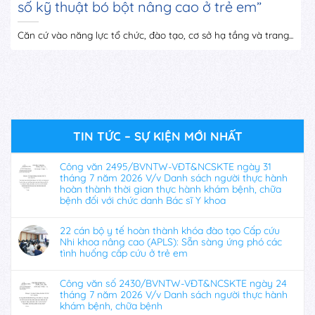
số kỹ thuật bó bột nâng cao ở trẻ em”
Căn cứ vào năng lực tổ chức, đào tạo, cơ sở hạ tầng và trang...
TIN TỨC – SỰ KIỆN MỚI NHẤT
Công văn 2495/BVNTW-VĐT&NCSKTE ngày 31
tháng 7 năm 2026 V/v Danh sách người thực hành
hoàn thành thời gian thực hành khám bệnh, chữa
bệnh đối với chức danh Bác sĩ Y khoa
22 cán bộ y tế hoàn thành khóa đào tạo Cấp cứu
Nhi khoa nâng cao (APLS): Sẵn sàng ứng phó các
tình huống cấp cứu ở trẻ em
Công văn số 2430/BVNTW-VĐT&NCSKTE ngày 24
tháng 7 năm 2026 V/v Danh sách người thực hành
khám bệnh, chữa bệnh