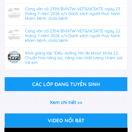
Công văn số 2399/BVNTW-VĐT&NCSKTE ngày 23
tháng 7 năm 2026 v/v Danh sách người thực hành
khám bệnh, chữa bệnh
Công văn số 2354/BVNTW-VĐT&NCSKTE ngày 22
tháng 7 năm 2026 v/v Danh sách người thực hành
khám bệnh, chữa bệnh
Khai giảng lớp “Điều dưỡng Nhi đa khoa” khóa 22:
Chuẩn hóa năng lực, nâng cao chất lượng chăm sóc
trẻ em
CÁC LỚP ĐANG TUYỂN SINH
Xem chi tiết >>
VIDEO NỔI BẬT
Trình