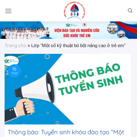
Skip
to
content
Trang chủ
»
Lớp "Một số kỹ thuật bó bột nâng cao ở trẻ em"
16
Th11
Thông báo: Tuyển sinh khóa đào tạo “Một