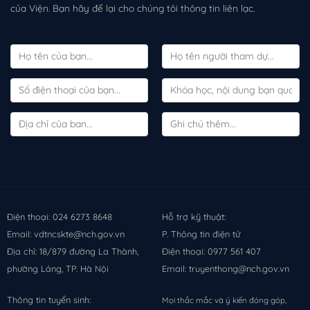
của Viện. Bạn hãy để lại cho chúng tôi thông tin liên lạc.
Điện thoại: 024 6273 8648
Hỗ trợ kỹ thuật:
Email: vdtncskte@nch.gov.vn
P. Thông tin điện tử
Địa chỉ: 18/879 đường La Thành,
Điện thoại: 0977 561 407
phường Láng, TP. Hà Nội
Email: truyenthong@nch.gov.vn
Thông tin tuyển sinh:
Mọi thắc mắc và ý kiến đóng góp,