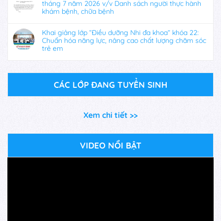
tháng 7 năm 2026 v/v Danh sách người thực hành
khám bệnh, chữa bệnh
Khai giảng lớp “Điều dưỡng Nhi đa khoa” khóa 22:
Chuẩn hóa năng lực, nâng cao chất lượng chăm sóc
trẻ em
CÁC LỚP ĐANG TUYỂN SINH
Xem chi tiết >>
VIDEO NỔI BẬT
Trình
chơi
Video