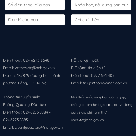
Điện thoại: 024 6273 8648
Hỗ trợ kỹ thuật:
Email: vdtncskte@nch.gov.vn
P. Thông tin điện tử
Địa chỉ: 18/879 đường La Thành,
Điện thoại: 0977 561 407
phường Láng, TP. Hà Nội
Email: truyenthong@nch.gov.vn
Thông tin tuyển sinh:
Mọi thắc mắc và ý kiến đóng góp,
Phòng Quản lý Đào tạo
thông tin liên hệ, hợp tác,... xin vui lòng
Điện thoại: 024.6273.8884 -
gửi về địa chỉ hòm thư:
024.6273.8883
vncskte@nch.gov.vn
Email: quanlydaotao@nch.gov.vn