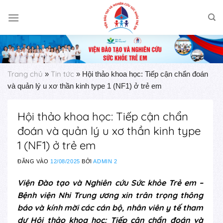
Skip
to
content
Trang chủ
Tin tức
»
»
Hội thảo khoa học: Tiếp cận chẩn đoán
và quản lý u xơ thần kinh type 1 (NF1) ở trẻ em
Hội thảo khoa học: Tiếp cận chẩn
đoán và quản lý u xơ thần kinh type
1 (NF1) ở trẻ em
ĐĂNG VÀO
12/08/2025
BỞI
ADMIN 2
Viện Đào tạo và Nghiên cứu Sức khỏe Trẻ em –
Bệnh viện Nhi Trung ương xin trân trọng thông
báo và kính mời các cán bộ, nhân viên y tế tham
dự Hội thảo khoa học: Tiếp cận chẩn đoán và