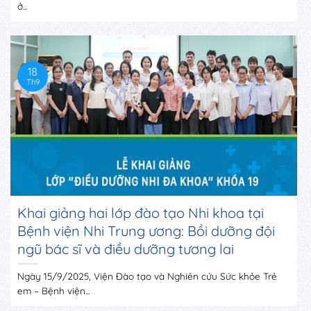
ở...
18
Th9
Khai giảng hai lớp đào tạo Nhi khoa tại
Bệnh viện Nhi Trung ương: Bồi dưỡng đội
ngũ bác sĩ và điều dưỡng tương lai
Ngày 15/9/2025, Viện Đào tạo và Nghiên cứu Sức khỏe Trẻ
em – Bệnh viện...