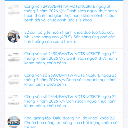
Công văn 2495/BVNTW-VĐT&NCSKTE ngày 31
tháng 7 năm 2026 V/v Danh sách người thực hành
hoàn thành thời gian thực hành khám bệnh, chữa
bệnh đối với chức danh Bác sĩ Y khoa
22 cán bộ y tế hoàn thành khóa đào tạo Cấp cứu
Nhi khoa nâng cao (APLS): Sẵn sàng ứng phó các
tình huống cấp cứu ở trẻ em
Công văn số 2430/BVNTW-VĐT&NCSKTE ngày 24
tháng 7 năm 2026 V/v Danh sách người thực hành
khám bệnh, chữa bệnh
Công văn số 2399/BVNTW-VĐT&NCSKTE ngày 23
tháng 7 năm 2026 v/v Danh sách người thực hành
khám bệnh, chữa bệnh
Công văn số 2354/BVNTW-VĐT&NCSKTE ngày 22
tháng 7 năm 2026 v/v Danh sách người thực hành
khám bệnh, chữa bệnh
Khai giảng lớp “Điều dưỡng Nhi đa khoa” khóa 22:
Chuẩn hóa năng lực, nâng cao chất lượng chăm sóc
trẻ em