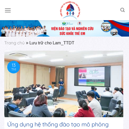
Skip
to
content
Trang chủ
»
Lưu trữ cho Lam_TTDT
13
Th1
Ứng dụng hệ thống đào tạo mô phỏng