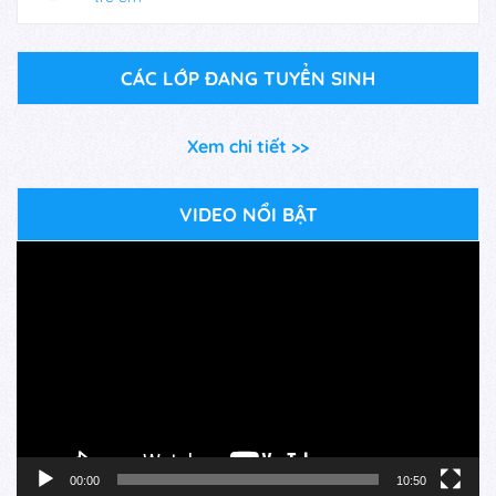
CÁC LỚP ĐANG TUYỂN SINH
Xem chi tiết >>
VIDEO NỔI BẬT
Trình
chơi
Video
00:00
10:50