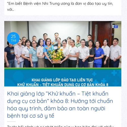
“Em biết Bệnh viện Nhi Trung ương là đơn vị đào tạo uy tín,
với...
25
Th9
Khai giảng lớp “Khử khuẩn – Tiệt khuẩn
dụng cụ cơ bản” khóa 8: Hướng tới chuẩn
hóa quy trình, đảm bảo an toàn người
bệnh tại cơ sở y tế
Trước bối cảnh và sự phát triển của y học hiện đại với nhiều