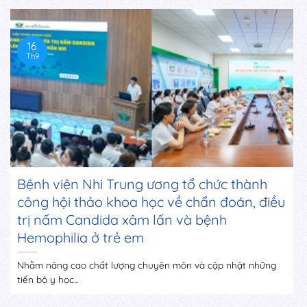
16
Th9
Bệnh viện Nhi Trung ương tổ chức thành
công hội thảo khoa học về chẩn đoán, điều
trị nấm Candida xâm lấn và bệnh
Hemophilia ở trẻ em
Nhằm nâng cao chất lượng chuyên môn và cập nhật những
tiến bộ y học...