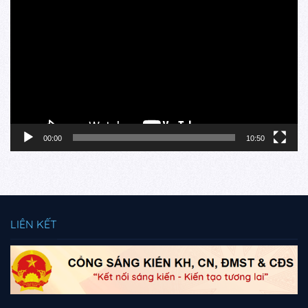
chơi
Video
00:00
10:50
LIÊN KẾT