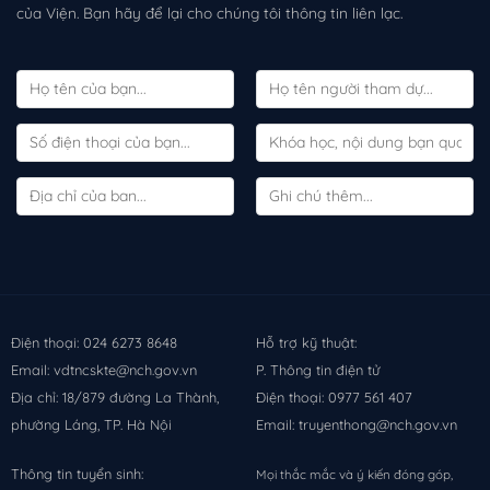
của Viện. Bạn hãy để lại cho chúng tôi thông tin liên lạc.
Điện thoại: 024 6273 8648
Hỗ trợ kỹ thuật:
Email: vdtncskte@nch.gov.vn
P. Thông tin điện tử
Địa chỉ: 18/879 đường La Thành,
Điện thoại: 0977 561 407
phường Láng, TP. Hà Nội
Email: truyenthong@nch.gov.vn
Thông tin tuyển sinh:
Mọi thắc mắc và ý kiến đóng góp,