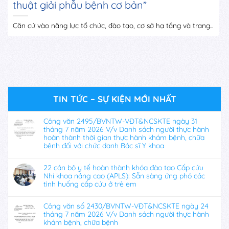
thuật giải phẫu bệnh cơ bản”
Căn cứ vào năng lực tổ chức, đào tạo, cơ sở hạ tầng và trang...
TIN TỨC – SỰ KIỆN MỚI NHẤT
Công văn 2495/BVNTW-VĐT&NCSKTE ngày 31
tháng 7 năm 2026 V/v Danh sách người thực hành
hoàn thành thời gian thực hành khám bệnh, chữa
bệnh đối với chức danh Bác sĩ Y khoa
22 cán bộ y tế hoàn thành khóa đào tạo Cấp cứu
Nhi khoa nâng cao (APLS): Sẵn sàng ứng phó các
tình huống cấp cứu ở trẻ em
Công văn số 2430/BVNTW-VĐT&NCSKTE ngày 24
tháng 7 năm 2026 V/v Danh sách người thực hành
khám bệnh, chữa bệnh