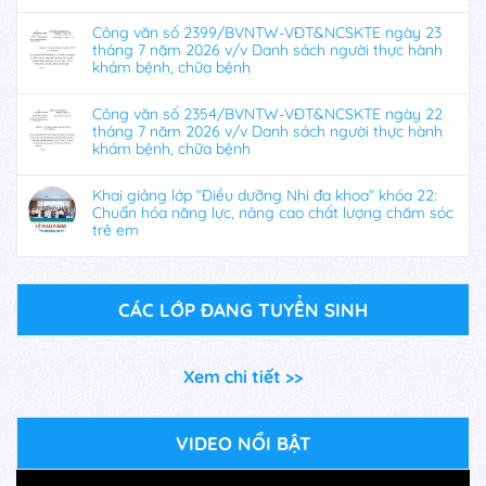
Công văn số 2399/BVNTW-VĐT&NCSKTE ngày 23
tháng 7 năm 2026 v/v Danh sách người thực hành
khám bệnh, chữa bệnh
Công văn số 2354/BVNTW-VĐT&NCSKTE ngày 22
tháng 7 năm 2026 v/v Danh sách người thực hành
khám bệnh, chữa bệnh
Khai giảng lớp “Điều dưỡng Nhi đa khoa” khóa 22:
Chuẩn hóa năng lực, nâng cao chất lượng chăm sóc
trẻ em
CÁC LỚP ĐANG TUYỂN SINH
Xem chi tiết >>
VIDEO NỔI BẬT
Trình