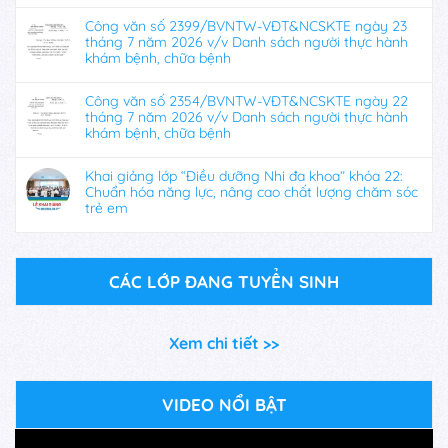
Công văn số 2399/BVNTW-VĐT&NCSKTE ngày 23
tháng 7 năm 2026 v/v Danh sách người thực hành
khám bệnh, chữa bệnh
Công văn số 2354/BVNTW-VĐT&NCSKTE ngày 22
tháng 7 năm 2026 v/v Danh sách người thực hành
khám bệnh, chữa bệnh
Khai giảng lớp “Điều dưỡng Nhi đa khoa” khóa 22:
Chuẩn hóa năng lực, nâng cao chất lượng chăm sóc
trẻ em
CÁC LỚP ĐANG TUYỂN SINH
Xem chi tiết >>
VIDEO NỔI BẬT
Trình