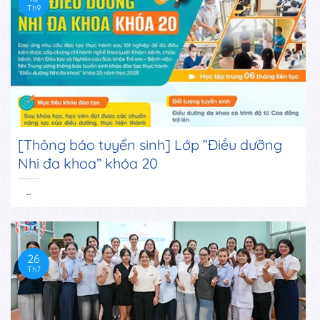
Th9
[Thông báo tuyển sinh] Lớp “Điều dưỡng
Nhi đa khoa” khóa 20
...
26
Th7