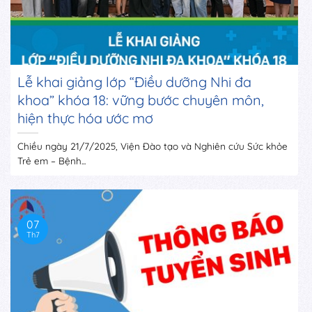
Lễ khai giảng lớp “Điều dưỡng Nhi đa
khoa” khóa 18: vững bước chuyên môn,
hiện thực hóa ước mơ
Chiều ngày 21/7/2025, Viện Đào tạo và Nghiên cứu Sức khỏe
Trẻ em – Bệnh...
07
Th7