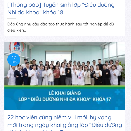
[Thông báo] Tuyển sinh lớp “Điều dưỡng
Nhi đa khoa” khóa 18
Đáp ứng nhu cầu đào tạo thực hành sau tốt nghiệp để đủ
điều kiện...
17
Th3
22 học viên cùng niềm vui mới, hy vọng
mới trong ngày khai giảng lớp “Điều dưỡng