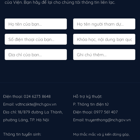
của Viện. Bạn hãy để lại cho chúng tôi thông tin liên lạc.
Điện thoại: 024 6273 8648
Hỗ trợ kỹ thuật:
Email: vdtncskte@nch.gov.vn
P. Thông tin điện tử
Địa chỉ: 18/879 đường La Thành,
Điện thoại: 0977 561 407
phường Láng, TP. Hà Nội
Email: truyenthong@nch.gov.vn
Thông tin tuyển sinh:
Mọi thắc mắc và ý kiến đóng góp,