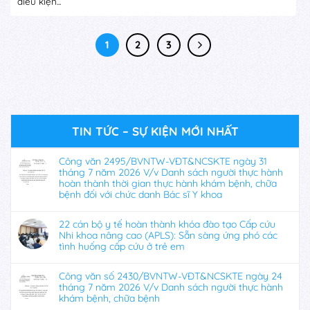
điều kiện...
1
2
3
TIN TỨC – SỰ KIỆN MỚI NHẤT
Công văn 2495/BVNTW-VĐT&NCSKTE ngày 31
tháng 7 năm 2026 V/v Danh sách người thực hành
hoàn thành thời gian thực hành khám bệnh, chữa
bệnh đối với chức danh Bác sĩ Y khoa
22 cán bộ y tế hoàn thành khóa đào tạo Cấp cứu
Nhi khoa nâng cao (APLS): Sẵn sàng ứng phó các
tình huống cấp cứu ở trẻ em
Công văn số 2430/BVNTW-VĐT&NCSKTE ngày 24
tháng 7 năm 2026 V/v Danh sách người thực hành
khám bệnh, chữa bệnh