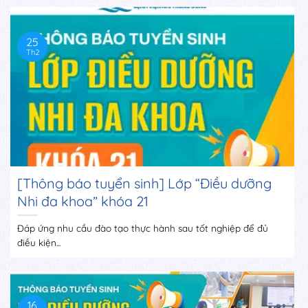
25
Th2
[Thông báo tuyển sinh] Lớp “Điều dưỡng
Nhi đa khoa” khóa 21
Đáp ứng nhu cầu đào tạo thực hành sau tốt nghiệp để đủ
điều kiện...
16