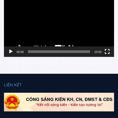
chơi
Video
00:00
10:50
LIÊN KẾT